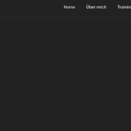
Home
Über mich
Trainin
WILLKOMMEN BEI DER
HUNDESCHULE MIT FREU
PFOTEN