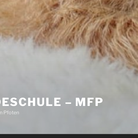
ESCHULE – MFP
en Pfoten